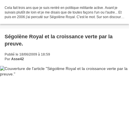
Cela fait trois ans que je suis rentré en politique militante active. Avant je
suivais plutôt de loin et je me disais que de toutes façons l'un ou l'autre... Et
puis en 2006 j'ai percuté sur Ségolène Royal. C'est le mot. Sur son discours
à Frangy-en-Bresse...
Ségolène Royal et la croissance verte par la
preuve.
Publié le 18/06/2009 à 18:59
Par
Asse42