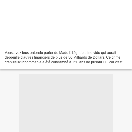
Vous avez tous entendu parler de Madoff. L'ignoble individu qui aurait
dépouillé d'autres financiers de plus de 50 Milliards de Dollars. Ce crime
crapuleux innommable a été condamné à 150 ans de prison! Oui car c'est
inadmissible de voler des financiers....