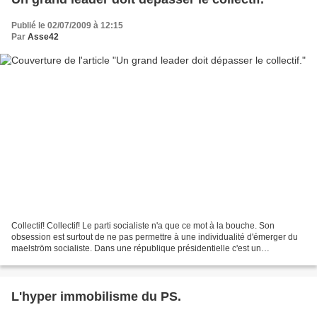
Publié le 02/07/2009 à 12:15
Par
Asse42
Collectif! Collectif! Le parti socialiste n'a que ce mot à la bouche. Son
obsession est surtout de ne pas permettre à une individualité d'émerger du
maelström socialiste. Dans une république présidentielle c'est un
suicide...collectif. Parce qu'il est...
L'hyper immobilisme du PS.