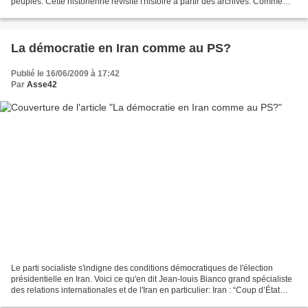
peuples. Cette historienne revisite l'histoire à partir des archives. Comme
toujours dans ce genre...
La démocratie en Iran comme au PS?
Publié le 16/06/2009 à 17:42
Par
Asse42
Le parti socialiste s'indigne des conditions démocratiques de l'élection
présidentielle en Iran. Voici ce qu'en dit Jean-louis Bianco grand spécialiste
des relations internationales et de l'Iran en particulier: Iran : “Coup d’État
électoral” ? 16 juin...