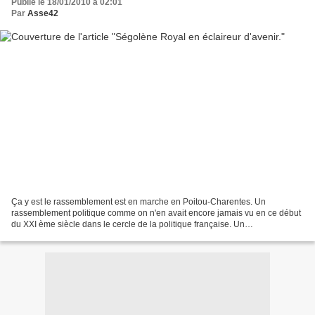
Publié le 18/01/2010 à 02:01
Par
Asse42
Ça y est le rassemblement est en marche en Poitou-Charentes. Un
rassemblement politique comme on n'en avait encore jamais vu en ce début
du XXI ème siècle dans le cercle de la politique française. Un
rassemblement qui part de la gauche radicale jusqu'aux...