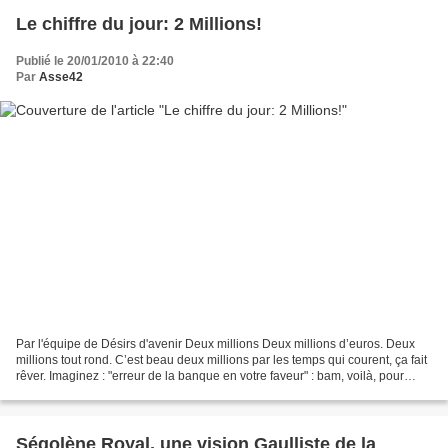
Le chiffre du jour: 2 Millions!
Publié le 20/01/2010 à 22:40
Par
Asse42
Par l'équipe de Désirs d'avenir Deux millions Deux millions d’euros. Deux
millions tout rond. C’est beau deux millions par les temps qui courent, ça fait
rêver. Imaginez : "erreur de la banque en votre faveur" : bam, voilà, pour
vous, deux millions. Sans...
Ségolène Royal, une vision Gaulliste de la