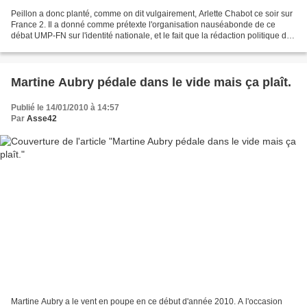
Peillon a donc planté, comme on dit vulgairement, Arlette Chabot ce soir sur
France 2. Il a donné comme prétexte l'organisation nauséabonde de ce
débat UMP-FN sur l'identité nationale, et le fait que la rédaction politique de
France 2 se soit mal comportée...
Martine Aubry pédale dans le vide mais ça plaît.
Publié le 14/01/2010 à 14:57
Par
Asse42
Martine Aubry a le vent en poupe en ce début d'année 2010. A l'occasion