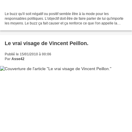
Le buzz qu'il soit négatif ou positif semble être à la mode pour les
responsables politiques. L'objectif doit être de faire parler de lui qu'importe
les moyens. Le buzz ça fait causer et ça renforce ce que l'on appelle la
"popularité". Mot oh combien...
Le vrai visage de Vincent Peillon.
Publié le 15/01/2010 à 00:06
Par
Asse42