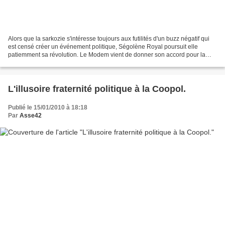
Alors que la sarkozie s'intéresse toujours aux futilités d'un buzz négatif qui
est censé créer un événement politique, Ségolène Royal poursuit elle
patiemment sa révolution. Le Modem vient de donner son accord pour la
rejoindre dès le premier tour venant...
L'illusoire fraternité politique à la Coopol.
Publié le 15/01/2010 à 18:18
Par
Asse42