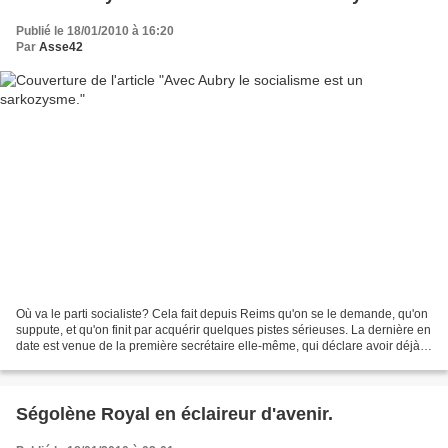
Publié le 18/01/2010 à 16:20
Par
Asse42
Où va le parti socialiste? Cela fait depuis Reims qu'on se le demande, qu'on
suppute, et qu'on finit par acquérir quelques pistes sérieuses. La dernière en
date est venue de la première secrétaire elle-même, qui déclare avoir déjà
décidée, ou ce le sera...
Ségolène Royal en éclaireur d'avenir.