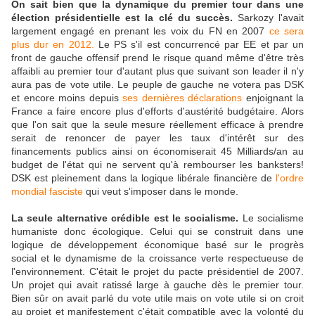
On sait bien que la dynamique du premier tour dans une
élection présidentielle est la clé du succès.
Sarkozy l'avait
largement engagé en prenant les voix du FN en 2007
ce sera
plus dur en 2012.
Le PS s'il est concurrencé par EE et par un
front de gauche offensif prend le risque quand même d'être très
affaibli au premier tour d'autant plus que suivant son leader il n'y
aura pas de vote utile. Le peuple de gauche ne votera pas DSK
et encore moins depuis
ses dernières déclarations
enjoignant la
France a faire encore plus d'efforts d'austérité budgétaire. Alors
que l'on sait que la seule mesure réellement efficace à prendre
serait de renoncer de payer les taux d'intérêt sur des
financements publics ainsi on économiserait 45 Milliards/an au
budget de l'état qui ne servent qu'à rembourser les banksters!
DSK est pleinement dans la logique libérale financière de
l'ordre
mondial fasciste
qui veut s'imposer dans le monde.
La seule alternative crédible est le socialisme.
Le socialisme
humaniste donc écologique. Celui qui se construit dans une
logique de développement économique basé sur le progrès
social et le dynamisme de la croissance verte respectueuse de
l'environnement. C'était le projet du pacte présidentiel de 2007.
Un projet qui avait ratissé large à gauche dès le premier tour.
Bien sûr on avait parlé du vote utile mais on vote utile si on croit
au projet et manifestement c'était compatible avec la volonté du