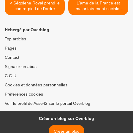
< Ségolène Royal prend le
L'âme de la France est
contre-pied de l'ordre
majoritairement socialo-
mondial fasciste.
gaulliste. >
Hébergé par Overblog
Top articles
Pages
Contact
Signaler un abus
C.G.U.
Cookies et données personnelles
Préférences cookies
Voir le profil de Asse42 sur le portail Overblog
Créer un blog sur Overblog
Créer un blog