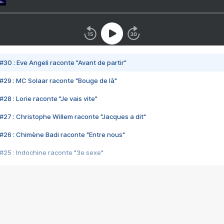
#30 : Eve Angeli raconte "Avant de partir"
#29 : MC Solaar raconte "Bouge de là"
28 : Lorie raconte "Je vais vite"
#27 : Christophe Willem raconte "Jacques a dit"
#26 : Chimène Badi raconte "Entre nous"
#25 : Indochine raconte "3e sexe"
#24 : Zaho raconte "C'est chelou"
#23 : Patrick Bruel raconte "Au café des délices"
#22 : Kyo raconte "Le chemin"