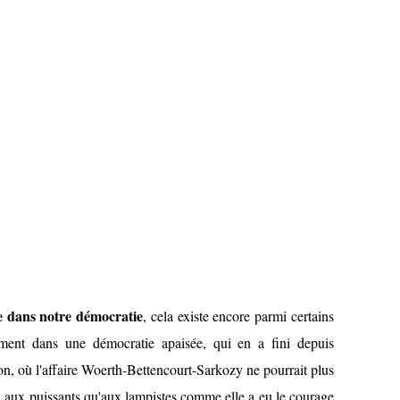
re dans notre démocratie
, cela existe encore parmi certains
mment dans une démocratie apaisée, qui en a fini depuis
on, où l'affaire Woerth-Bettencourt-Sarkozy ne pourrait plus
ien aux puissants qu'aux lampistes comme elle a eu le courage