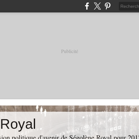
Publicité
 Royal
sion politique d'avenir de Ségolène Royal pour 201