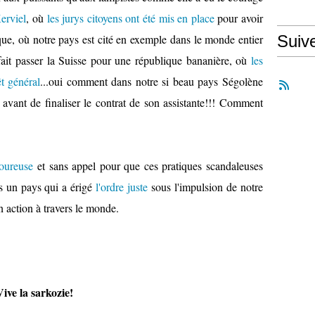
erviel
, où
les jurys citoyens ont été mis en place
pour avoir
ique, où notre pays est cité en exemple dans le monde entier
Suiv
fait passer la Suisse pour une république bananière, où
les
êt général
...oui comment dans notre si beau pays Ségolène
avant de finaliser le contrat de son assistante!!! Comment
goureuse
et sans appel pour que ces pratiques scandaleuses
ns un pays qui a érigé
l'ordre juste
sous l'impulsion de notre
 action à travers le monde.
ive la sarkozie!