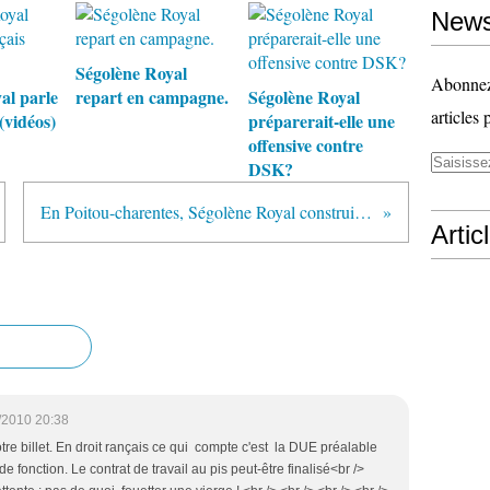
News
Ségolène Royal
Abonnez-
al parle
repart en campagne.
Ségolène Royal
articles 
(vidéos)
préparerait-elle une
offensive contre
DSK?
En Poitou-charentes, Ségolène Royal construit la santé d'avenir.
Artic
/2010 20:38
tre billet. En droit rançais ce qui compte c'est la DUE préalable
de fonction. Le contrat de travail au pis peut-être finalisé<br />