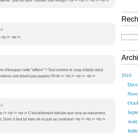
ttente : pas de quoi fouetter une vierge ! <br /> <br /> <br /> <br />
Rech
59
 <br /> <br />
Arch
soin d'évoquer cette "affaire" ? Tout comme le coup d'épée dans
2010
aires soit disant pas payées !!!!<br /> <br /> <br /> <br />
Déce
Nove
Octo
54
Sept
r /> <br /> <br /> C'est tellement ridicule que cela se retournera
. Donc il faut lui faire de la pub au contraire! <br /> <br /> <br />
Août
Juille