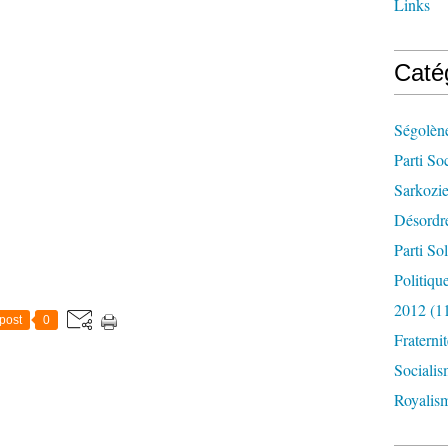
Links
Caté
Ségolèn
Parti Soc
Sarkozi
Désordr
Parti So
Politiqu
2012
(1
post
0
Fraternit
Sociali
Royalis