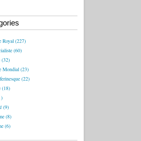
gories
e Royal
(227)
ialiste
(60)
e
(32)
e Mondial
(23)
lferinesque
(22)
e
(18)
1)
é
(9)
sme
(8)
me
(6)