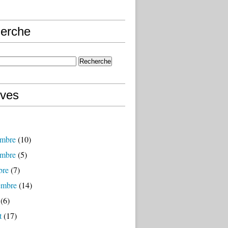
erche
ives
mbre
(10)
mbre
(5)
bre
(7)
embre
(14)
(6)
t
(17)