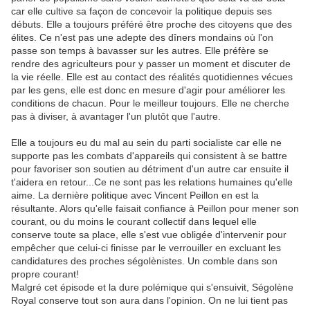
car elle cultive sa façon de concevoir la politique depuis ses
débuts. Elle a toujours préféré être proche des citoyens que des
élites. Ce n'est pas une adepte des dîners mondains où l'on
passe son temps à bavasser sur les autres. Elle préfère se
rendre des agriculteurs pour y passer un moment et discuter de
la vie réelle. Elle est au contact des réalités quotidiennes vécues
par les gens, elle est donc en mesure d'agir pour améliorer les
conditions de chacun. Pour le meilleur toujours. Elle ne cherche
pas à diviser, à avantager l'un plutôt que l'autre.
Elle a toujours eu du mal au sein du parti socialiste car elle ne
supporte pas les combats d'appareils qui consistent à se battre
pour favoriser son soutien au détriment d'un autre car ensuite il
t'aidera en retour...Ce ne sont pas les relations humaines qu'elle
aime. La dernière politique avec Vincent Peillon en est la
résultante. Alors qu'elle faisait confiance à Peillon pour mener son
courant, ou du moins le courant collectif dans lequel elle
conserve toute sa place, elle s'est vue obligée d'intervenir pour
empêcher que celui-ci finisse par le verrouiller en excluant les
candidatures des proches ségolènistes. Un comble dans son
propre courant!
Malgré cet épisode et la dure polémique qui s'ensuivit, Ségolène
Royal conserve tout son aura dans l'opinion. On ne lui tient pas