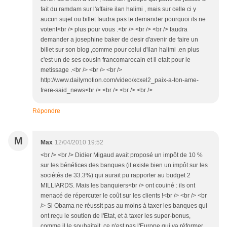
fait du ramdam sur l'affaire ilan halimi , mais sur celle ci y
aucun sujet ou billet faudra pas te demander pourquoi ils ne
votent<br /> plus pour vous .<br /> <br /> <br /> faudra
demander a josephine baker de desir d'avenir de faire un
billet sur son blog ,comme pour celui d'ilan halimi .en plus
c'est un de ses cousin francomarocain et il etait pour le
metissage .<br /> <br /> <br />
http://www.dailymotion.com/video/xcxel2_paix-a-ton-ame-
frere-said_news<br /> <br /> <br /> <br />
Répondre
M
Max
12/04/2010 19:52
<br /> <br /> Didier Migaud avait proposé un impôt de 10 %
sur les bénéfices des banques (il existe bien un impôt sur les
sociétés de 33.3%) qui aurait pu rapporter au budget 2
MILLIARDS. Mais les banquiers<br /> ont couiné : ils ont
menacé de répercuter le coût sur les clients !<br /> <br /> <br
/> Si Obama ne réussit pas au moins à taxer les banques qui
ont reçu le soutien de l'Etat, et à taxer les super-bonus,
comme il le souhaitait, ce n'est pas l'Europe qui va réformer