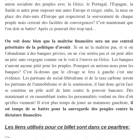
union socialiste des peuples avec la Grèce, le Portugal, l'Espagne, la
Suéde et autre pour imposer une autre Europe et exiger, enfin, la mise en
place des états-unis d'Europe qui respecterait la souveraineté de chaque
peuple mais créerait des facilités de convergences? C'est maintenant que
l'on doit se battre! Après ce pourrait être trop tard...
On voit donc bien que la maîtrise financière sera un axe central
prioritaire de la politique d'avenir
. Si on ne la maîtrise pas, et si on
l'abandonne à des banques privées, on ne s'en sortira pas et on peut aller
au pire sans vergogne comme on le voit à l'œuvre en Grèce. Les banques
n'auront aucune pitié pour les peuples. Pourquoi en aurions-nous pour les
banques? C'est là-dessus que le clivage se fera à gauche c'est une
évidence. Les partisans du social-libéralisme et de la taxe carbone seront
les partisans de l'immobilisme et de la soumission, il faut donc qu'en face
se constitue un pôle actif de lutte contre le pouvoir bancaire. Dès
maintenant et en rassemblant toutes les personnalités voulant en être d'où
il
qu'elles viennent! Il n'est plus temps de jouer au matamore gauchiste,
est temps de se battre pour la sauvegarde des peuples contre la
dictature financière.
Les liens utilisés pour ce billet sont dans ce pearltree: