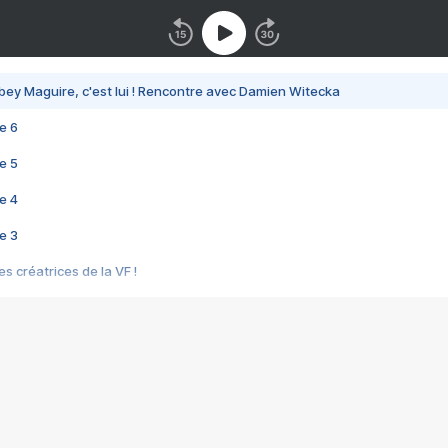
bey Maguire, c'est lui ! Rencontre avec Damien Witecka
e 6
e 5
e 4
e 3
s créatrices de la VF !
e 2
e 1
e Mektoub My Love arrive enfin ! Rencontre avec Shaïn Boumedine et Sal
i : après Toni en famille