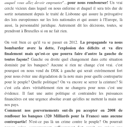
pour nous rembourser!
auquel vous allez devoir emprunter
"...
Un vrai
cercle vicieux dans lequel on nous enferme et duquel il sera très dur de
sortir notamment depuis le traité de Lisbonne qui assure la prérogative
des lois européennes sur les lois nationales et qui assure à l'Europe, là
aussi, la personnalité juridique. Autrement dit les décisions, toutes, se
prendront à Bruxelles si on ne fait rien.
La propagande va nous
On voit bien ce qu'il va se passer en 2012.
bombarder averc la dette, l'explosion des déficits et va dire
finalement mais qu'est-ce que pourra faire d'autre la gauche de
toutes façons?
Gauche ou droite quel changement dans cette situation
dominée par les banques? Aucune si rien ne change c'est vrai. c'est
pourquoi on nous vend du DSK à gauche qui serait extrêmement fort
pour nous éviter une dégradation de la note mais pour quelle contrepartie
pour le peuple? Quelle politique? On va encore se serrer la ceinture? Si
c'est cela alors véritablement rien ne changera pour nous c'est une
évidence. Il faut une autre politique et contraindre les puissances
financières est une urgence absolue avant qu'elles ne mettent la main sur
nos pays.
Comment nos gouvernements ont-ils pu accepter en 2008 de
renflouer les banques (320 Milliards pour la France) sans aucune
contrepartie!
N'est-ce pas là un crime contre le peuple? On pourrait