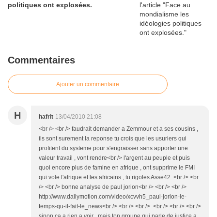
politiques ont explosées.
Commentaires
Ajouter un commentaire
H
hafrit
13/04/2010 21:08
<br /> <br /> faudrait demander a Zemmour et a ses cousins ,
ils sont surement la reponse tu crois que les usuriers qui
profitent du systeme pour s'engraisser sans apporter une
valeur travail , vont rendre<br /> l'argent au peuple et puis
quoi encore plus de famine en afrique , ont supprime le FMI
qui vole l'afrique et les africains , tu rigoles Asse42 .<br /> <br
/> <br /> bonne analyse de paul jorion<br /> <br /> <br />
http://www.dailymotion.com/video/xcvvh5_paul-jorion-le-
temps-qu-il-fait-le_news<br /> <br /> <br /> <br /> <br /> <br />
sinon ca a rien a voir , mais ton groupe qui parle de justice a