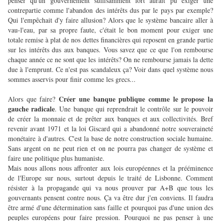
penser qu'un gouvernement suffisamment fort aurait pu exiger une
contrepartie comme l'abandon des intérêts dus par le pays par exemple?
Qui l'empêchait d'y faire allusion? Alors que le système bancaire aller à
vau-l'eau, par sa propre faute, c'était le bon moment pour exiger une
totale remise à plat de nos dettes financières qui reposent en grande partie
sur les intérêts dus aux banques. Vous savez que ce que l'on rembourse
chaque année ce ne sont que les intérêts? On ne rembourse jamais la dette
due à l'emprunt. Ce n'est pas scandaleux ça? Voir dans quel système nous
sommes asservis pour finir comme les grecs...
Créer une banque publique comme le propose la
Alors que faire?
gauche radicale
. Une banque qui reprendrait le contrôle sur le pouvoir
de créer la monnaie et de prêter aux banques et aux collectivités. Bref
revenir avant 1971 et la loi Giscard qui a abandonné notre souveraineté
monétaire à d'autres. C'est la base de notre construction sociale humaine.
Sans argent on ne peut rien et on ne pourra pas changer de système et
faire une politique plus humaniste.
Mais nous allons nous affronter aux lois européennes et la prééminence
de l'Europe sur nous, surtout depuis le traité de Lisbonne. Comment
résister à la propagande qui va nous prouver par A+B que tous les
gouvernants pensent contre nous. Ça va être dur j'en conviens. Il faudra
être armé d'une détermination sans faille et pourquoi pas d'une union des
peuples européens pour faire pression. Pourquoi ne pas penser à une