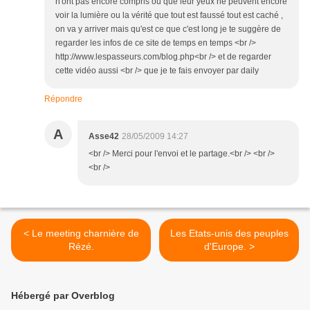
n'ont pas encore compris ou que leur yeux ne peuvent encore
voir la lumière ou la vérité que tout est faussé tout est caché ,
on va y arriver mais qu'est ce que c'est long je te suggère de
regarder les infos de ce site de temps en temps <br />
http://www.lespasseurs.com/blog.php<br /> et de regarder
cette vidéo aussi <br /> que je te fais envoyer par daily
Répondre
A
Asse42
28/05/2009 14:27
<br /> Merci pour l'envoi et le partage.<br /> <br />
<br />
< Le meeting charnière de
Les Etats-unis des peuples
Rézé.
d'Europe. >
Hébergé par Overblog