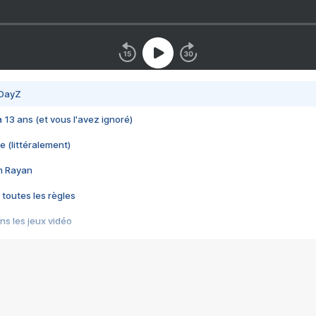
 DayZ
 a 13 ans (et vous l'avez ignoré)
e (littéralement)
im Rayan
 toutes les règles
s les jeux vidéo
us choquant de Rockstar ? - Le scandale BULLY
e plus moche de Steam
du RÊVE tourne au CAUCHEMAR