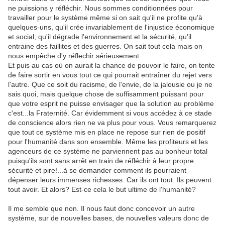
ne puissions y réfléchir. Nous sommes conditionnées pour
travailler pour le système même si on sait qu'il ne profite qu'à
quelques-uns, qu'il crée invariablement de l'injustice économique
et social, qu'il dégrade l'environnement et la sécurité, qu'il
entraine des faillites et des guerres. On sait tout cela mais on
nous empêche d'y réflechir sérieusement.
Et puis au cas où on aurait la chance de pouvoir le faire, on tente
de faire sortir en vous tout ce qui pourrait entraîner du rejet vers
l'autre. Que ce soit du racisme, de l'envie, de la jalousie ou je ne
sais quoi, mais quelque chose de suffisamment puissant pour
que votre esprit ne puisse envisager que la solution au problème
c'est...la Fraternité. Car évidemment si vous accédez à ce stade
de conscience alors rien ne va plus pour vous. Vous remarquerez
que tout ce système mis en place ne repose sur rien de positif
pour l'humanité dans son ensemble. Même les profiteurs et les
agenceurs de ce système ne parviennent pas au bonheur total
puisqu'ils sont sans arrêt en train de réfléchir à leur propre
sécurité et pire!...à se demander comment ils pourraient
dépenser leurs immenses richesses. Car ils ont tout. Ils peuvent
tout avoir. Et alors? Est-ce cela le but ultime de l'humanité?
Il me semble que non. Il nous faut donc concevoir un autre
système, sur de nouvelles bases, de nouvelles valeurs donc de