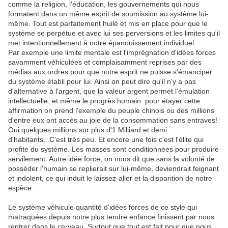
comme la religion, l'éducation, les gouvernements qui nous
formatent dans un même esprit de soumission au système lui-
même. Tout est parfaitement huilé et mis en place pour que le
système se perpétue et avec lui ses perversions et les limites qu'il
met intentionnellement à notre épanouissement individuel.
Par exemple une limite mentale est l'imprégnation d'idées forces
savamment véhiculées et complaisamment reprises par des
médias aux ordres pour que notre esprit ne puisse s'émanciper
du système établi pour lui. Ainsi on peut dire qu'il n'y a pas
d'alternative à l'argent, que la valeur argent permet l'émulation
intellectuelle, et même le progrès humain. pour étayer cette
affirmation on prend l'exemple du peuple chinois ou des millions
d'entre eux ont accès au joie de la consommation sans entraves!
Oui quelques millions sur plus d'1 Milliard et demi
d'habitants...C'est très peu. Et encore une fois c'est l'élite qui
profite du système. Les masses sont conditionnées pour produire
servilement. Autre idée force, on nous dit que sans la volonté de
posséder l'humain se replierait sur lui-même, deviendrait feignant
et indolent, ce qui induit le laissez-aller et la disparition de notre
espèce.
Le système véhicule quantité d'idées forces de ce style qui
matraquées depuis notre plus tendre enfance finissent par nous
rentrer dans le cerveau. Surtout que tout est fait pour que nous