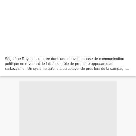
Ségolène Royal est rentrée dans une nouvelle phase de communication
politique en revenant de fait ,à son rôle de première opposante au
sarkozysme . Un système qu'elle a pu côtoyer de près lors de la campagne
présidentielle et dont elle a pu observer les...