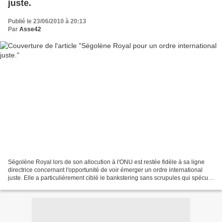
juste.
Publié le 23/06/2010 à 20:13
Par
Asse42
Ségolène Royal lors de son allocution à l'ONU est restée fidèle à sa ligne
directrice concernant l'opportunité de voir émerger un ordre international
juste. Elle a particulièrement ciblé le bankstering sans scrupules qui spécule
et qui entend même mettre...