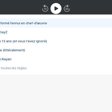
nsformé l’ennui en chef-d’œuvre
 DayZ
 a 13 ans (et vous l'avez ignoré)
e (littéralement)
im Rayan
 toutes les règles
s les jeux vidéo
us choquant de Rockstar ? - Le scandale BULLY
e plus moche de Steam
du RÊVE tourne au CAUCHEMAR