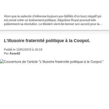
Alors que la sarkozie s'intéresse toujours aux futilités d'un buzz négatif qui
est censé créer un événement politique, Ségolène Royal poursuit elle
patiemment sa révolution. Le Modem vient de donner son accord pour la
rejoindre dès le premier tour venant...
L'illusoire fraternité politique à la Coopol.
Publié le 15/01/2010 à 18:18
Par
Asse42