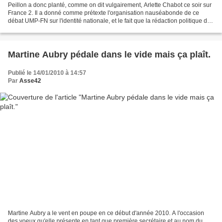
Peillon a donc planté, comme on dit vulgairement, Arlette Chabot ce soir sur
France 2. Il a donné comme prétexte l'organisation nauséabonde de ce
débat UMP-FN sur l'identité nationale, et le fait que la rédaction politique de
France 2 se soit mal comportée...
Martine Aubry pédale dans le vide mais ça plaît.
Publié le 14/01/2010 à 14:57
Par
Asse42
Martine Aubry a le vent en poupe en ce début d'année 2010. A l'occasion
des voeux qu'elle présente en tant que première secrétaire et au nom du