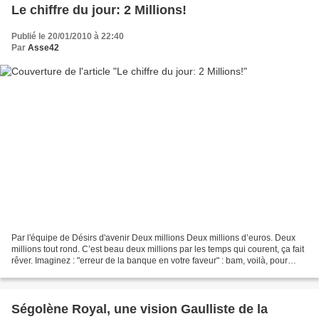
Le chiffre du jour: 2 Millions!
Publié le 20/01/2010 à 22:40
Par
Asse42
Par l'équipe de Désirs d'avenir Deux millions Deux millions d’euros. Deux
millions tout rond. C’est beau deux millions par les temps qui courent, ça fait
rêver. Imaginez : "erreur de la banque en votre faveur" : bam, voilà, pour
vous, deux millions. Sans...
Ségolène Royal, une vision Gaulliste de la