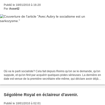
Publié le 18/01/2010 à 16:20
Par
Asse42
Où va le parti socialiste? Cela fait depuis Reims qu'on se le demande, qu'on
suppute, et qu'on finit par acquérir quelques pistes sérieuses. La dernière en
date est venue de la première secrétaire elle-même, qui déclare avoir déjà
décidée, ou ce le sera...
Ségolène Royal en éclaireur d'avenir.
Publié le 18/01/2010 à 02:01