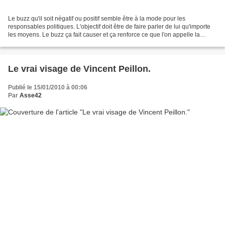
Le buzz qu'il soit négatif ou positif semble être à la mode pour les
responsables politiques. L'objectif doit être de faire parler de lui qu'importe
les moyens. Le buzz ça fait causer et ça renforce ce que l'on appelle la
"popularité". Mot oh combien...
Le vrai visage de Vincent Peillon.
Publié le 15/01/2010 à 00:06
Par
Asse42