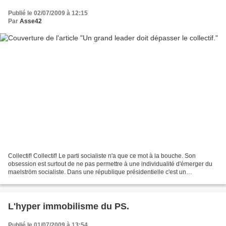
Publié le 02/07/2009 à 12:15
Par
Asse42
Collectif! Collectif! Le parti socialiste n'a que ce mot à la bouche. Son
obsession est surtout de ne pas permettre à une individualité d'émerger du
maelström socialiste. Dans une république présidentielle c'est un
suicide...collectif. Parce qu'il est...
L'hyper immobilisme du PS.
Publié le 01/07/2009 à 13:54