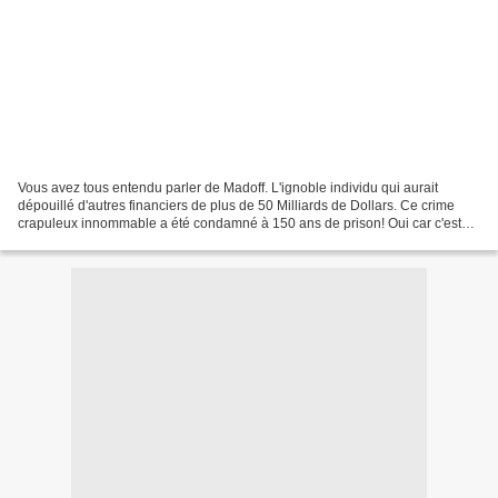
Vous avez tous entendu parler de Madoff. L'ignoble individu qui aurait
dépouillé d'autres financiers de plus de 50 Milliards de Dollars. Ce crime
crapuleux innommable a été condamné à 150 ans de prison! Oui car c'est
inadmissible de voler des financiers....