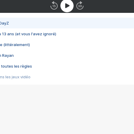
 DayZ
 a 13 ans (et vous l'avez ignoré)
e (littéralement)
im Rayan
 toutes les règles
s les jeux vidéo
us choquant de Rockstar ? - Le scandale BULLY
e plus moche de Steam
du RÊVE tourne au CAUCHEMAR
pendant 8 heures
it… à tort